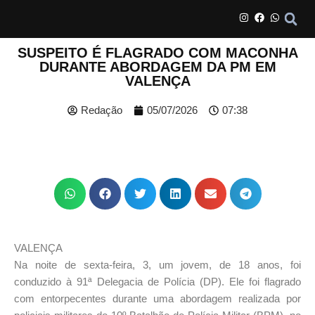
SUSPEITO É FLAGRADO COM MACONHA
DURANTE ABORDAGEM DA PM EM
VALENÇA
Redação
05/07/2026
07:38
VALENÇA
Na noite de sexta-feira, 3, um jovem, de 18 anos, foi
conduzido à 91ª Delegacia de Polícia (DP). Ele foi flagrado
com entorpecentes durante uma abordagem realizada por