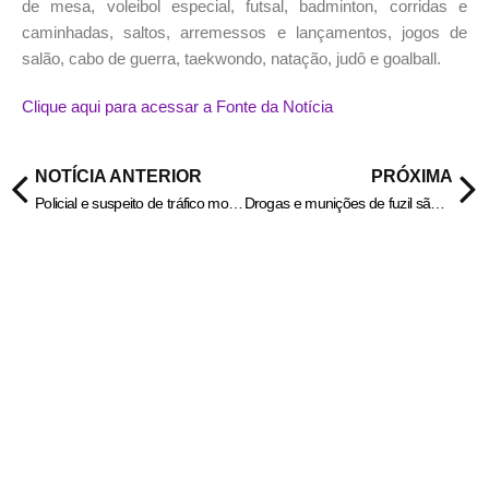
de mesa, voleibol especial, futsal, badminton, corridas e
caminhadas, saltos, arremessos e lançamentos, jogos de
salão, cabo de guerra, taekwondo, natação, judô e goalball.
Clique aqui para acessar a Fonte da Notícia
NOTÍCIA ANTERIOR
PRÓXIMA
Policial e suspeito de tráfico morrem em ataque a tiros em Paraty – Informa Cidade
Drogas e munições de fuzil são apreendidas em carro de luxo