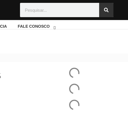
CIA
FALE CONOSCO
nsais
S