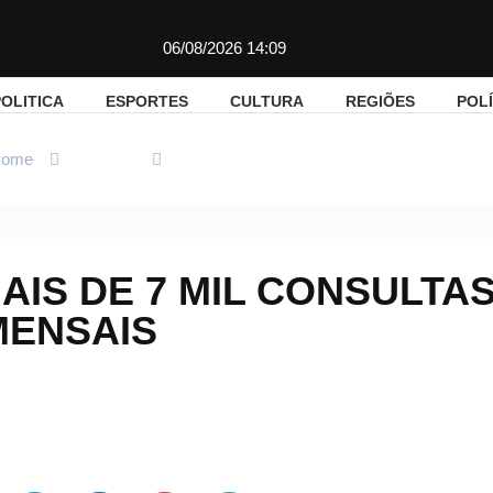
06/08/2026 14:09
OLITICA
ESPORTES
CULTURA
REGIÕES
POLÍ
ome
Regiões
AAPVR realiza mais de 7 mil consultas me
AIS DE 7 MIL CONSULTA
MENSAIS