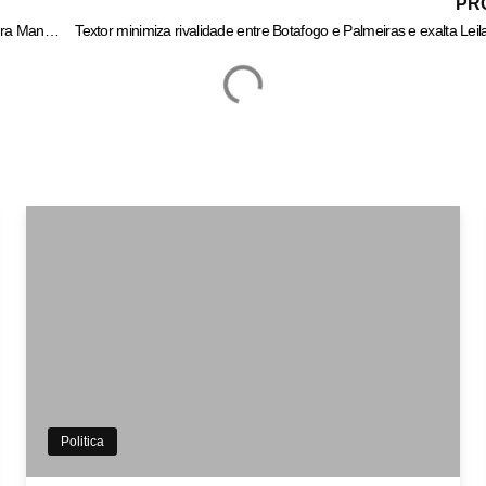
PR
Homem é baleado na casa da namorada na Vila Coringa, em Barra Mansa – Informa Cidade
Textor minimiza rivalidade entre Botafogo e Palmeiras e exalta Leil
Politica