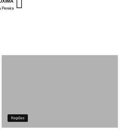
ÓXIMA
a Pereira
Regiões