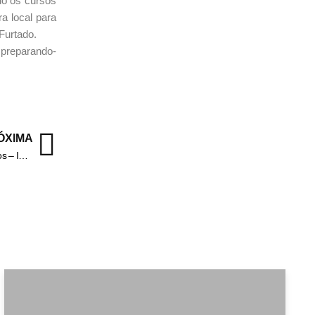
do os cursos
a local para
Furtado.
 preparando-
ÓXIMA
Adolescentes que roubaram carro em Barra do Piraí são apreendidos – Informa Cidade