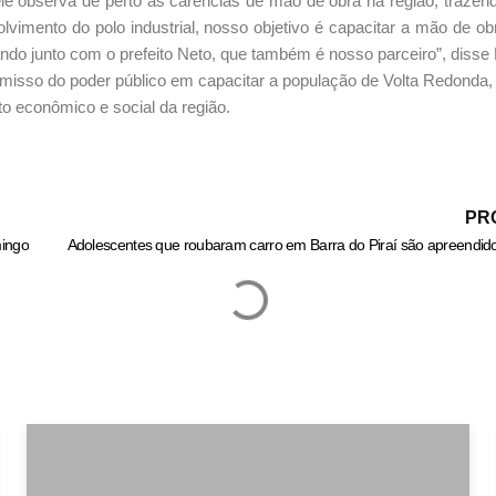
e observa de perto as carências de mão de obra na região, trazen
mento do polo industrial, nosso objetivo é capacitar a mão de obr
o junto com o prefeito Neto, que também é nosso parceiro”, disse 
misso do poder público em capacitar a população de Volta Redonda,
to econômico e social da região.
PR
mingo