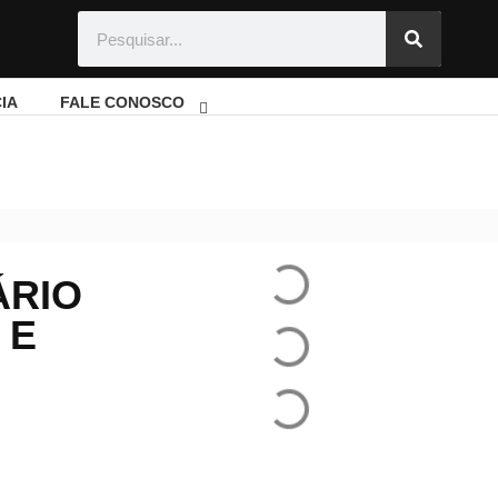
IA
FALE CONOSCO
elhorias e novos cursos na FAETEC
ÁRIO
 E