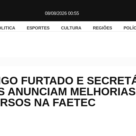
08/08/2026 00:55
OLITICA
ESPORTES
CULTURA
REGIÕES
POLÍC
reador Rodrigo Furtado e secretário Anderson Moraes anunciam m
IGO FURTADO E SECRET
 ANUNCIAM MELHORIAS
RSOS NA FAETEC