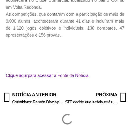
acontecerá no Clube Comercial, localizado no bairro Colina,
em Volta Redonda.
As competições, que contaram com a participação de mais de
9.000 alunos, aconteceram durante 41 dias e incluíram mais
de 1.120 jogos coletivos e individuais, 108 combates, 47
apresentações e 156 provas.
Clique aqui para acessar a Fonte da Notícia
NOTÍCIA ANTERIOR
PRÓXIMA
Corinthians: Ramón Díaz aponta os erros na eliminação da Sul-Americana
STF decide que Itatiaia terá uma nova eleição municipal