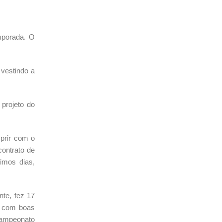
emporada. O
 vestindo a
projeto do
prir com o
contrato de
imos dias,
te, fez 17
, com boas
 Campeonato