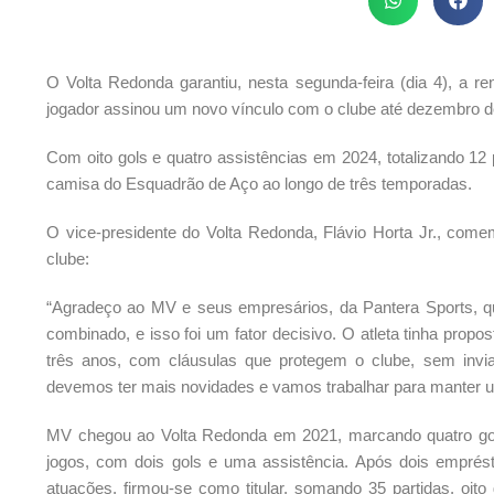
O Volta Redonda garantiu, nesta segunda-feira (dia 4), a r
jogador assinou um novo vínculo com o clube até dezembro d
Com oito gols e quatro assistências em 2024, totalizando 12
camisa do Esquadrão de Aço ao longo de três temporadas.
O vice-presidente do Volta Redonda, Flávio Horta Jr., com
clube:
“Agradeço ao MV e seus empresários, da Pantera Sports, q
combinado, e isso foi um fator decisivo. O atleta tinha pro
três anos, com cláusulas que protegem o clube, sem inviab
devemos ter mais novidades e vamos trabalhar para manter um
MV chegou ao Volta Redonda em 2021, marcando quatro gols
jogos, com dois gols e uma assistência. Após dois emprés
atuações, firmou-se como titular, somando 35 partidas, oito