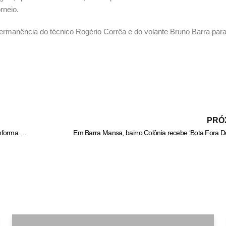
rneio.
rmanência do técnico Rogério Corrêa e do volante Bruno Barra par
PRÓ
Detido suspeito de cortar pedaço de dedo de motoboy em VR – Informa Cidade
Em Barra Mansa, bairro Colônia recebe ‘Bota Fora 