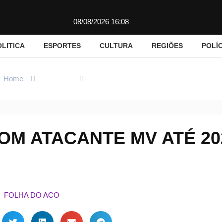
08/08/2026 16:08
OLITICA
ESPORTES
CULTURA
REGIÕES
POLÍC
Home
Esportes
Voltaço renova com atacante MV até 20
OM ATACANTE MV ATÉ 20