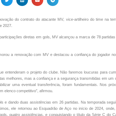
enovação do contrato do atacante MV, vice-artilheiro do time na t
e 2027.
 participações diretas em gols, MV alcançou a marca de 78 partidas
emorou a renovação com MV e destacou a confiança do jogador no 
ue entenderam o projeto do clube. Não faremos loucuras para cum
postas melhores, mas a confiança e a segurança transmitidas em um 
ilizar uma eventual transferência, foram fundamentais. Nos próx
 elenco competitivo”, afirmou.
 e dando duas assistências em 26 partidas. Na temporada seguin
timos, ele retornou ao Esquadrão de Aço no início de 2024, onde
 gols, quatro assistências, e conquistando o título da Série C do