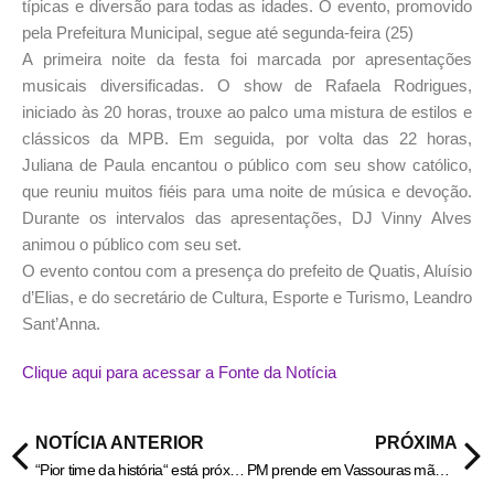
típicas e diversão para todas as idades. O evento, promovido
pela Prefeitura Municipal, segue até segunda-feira (25)
A primeira noite da festa foi marcada por apresentações
musicais diversificadas. O show de Rafaela Rodrigues,
iniciado às 20 horas, trouxe ao palco uma mistura de estilos e
clássicos da MPB. Em seguida, por volta das 22 horas,
Juliana de Paula encantou o público com seu show católico,
que reuniu muitos fiéis para uma noite de música e devoção.
Durante os intervalos das apresentações, DJ Vinny Alves
animou o público com seu set.
O evento contou com a presença do prefeito de Quatis, Aluísio
d’Elias, e do secretário de Cultura, Esporte e Turismo, Leandro
Sant’Anna.
Clique aqui para acessar a Fonte da Notícia
NOTÍCIA ANTERIOR
PRÓXIMA
“Pior time da história“ está próximo de ser campeão nos EUA
PM prende em Vassouras mãe e filho suspeitos de tráfico – Informa Cidade