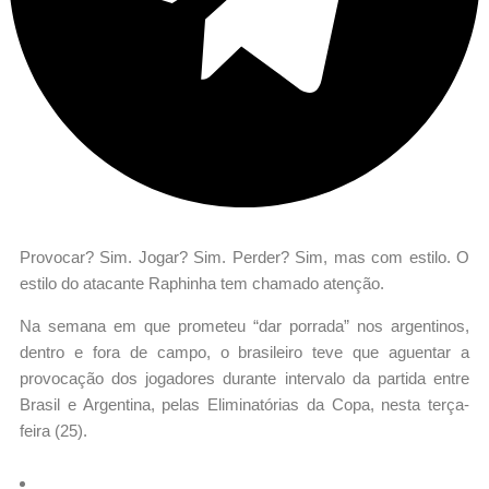
Provocar? Sim. Jogar? Sim. Perder? Sim, mas com estilo. O
estilo do atacante Raphinha tem chamado atenção.
Na semana em que prometeu “dar porrada” nos argentinos,
dentro e fora de campo, o brasileiro teve que aguentar a
provocação dos jogadores durante intervalo da partida entre
Brasil e Argentina, pelas Eliminatórias da Copa, nesta terça-
feira (25).