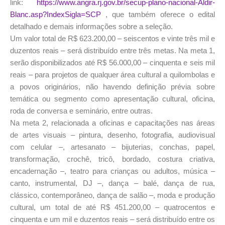
link:
https://www.angra.rj.gov.br/secup-plano-nacional-Aldir-
Blanc.asp?IndexSigla=SCP
, que também oferece o edital
detalhado e demais informações sobre a seleção.
Um valor total de R$ 623.200,00 – seiscentos e vinte três mil e
duzentos reais – será distribuído entre três metas. Na meta 1,
serão disponibilizados até R$ 56.000,00 – cinquenta e seis mil
reais – para projetos de qualquer área cultural a quilombolas e
a povos originários, não havendo definição prévia sobre
temática ou segmento como apresentação cultural, oficina,
roda de conversa e seminário, entre outras.
​Na meta 2, relacionada a oficinas e capacitações nas áreas
de artes visuais – pintura, desenho, fotografia, audiovisual
com celular –, artesanato – bijuterias, conchas, papel,
transformação, crochê, tricô, bordado, costura criativa,
encadernação –, teatro para crianças ou adultos, música –
canto, instrumental, DJ –, dança – balé, dança de rua,
clássico, contemporâneo, dança de salão –, moda e produção
cultural, um total de até R$ 451.200,00 – quatrocentos e
cinquenta e um mil e duzentos reais – será distribuído entre os