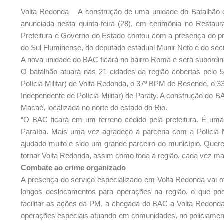
Volta Redonda – A construção de uma unidade do Batalhão d
anunciada nesta quinta-feira (28), em cerimônia no Restaura
Prefeitura e Governo do Estado contou com a presença do pre
do Sul Fluminense, do deputado estadual Munir Neto e do secr
A nova unidade do BAC ficará no bairro Roma e será subord
O batalhão atuará nas 21 cidades da região cobertas pelo
Polícia Militar) de Volta Redonda, o 37º BPM de Resende, o 
Independente de Polícia Militar) de Paraty. A construção 
Macaé, localizada no norte do estado do Rio.
“O BAC ficará em um terreno cedido pela prefeitura. É uma
Paraíba. Mais uma vez agradeço a parceria com a Polícia 
ajudado muito e sido um grande parceiro do município. Quer
tornar Volta Redonda, assim como toda a região, cada vez mais
Combate ao crime organizado
A presença do serviço especializado em Volta Redonda vai o
longos deslocamentos para operações na região, o que p
facilitar as ações da PM, a chegada do BAC a Volta Redond
operações especiais atuando em comunidades, no policiament