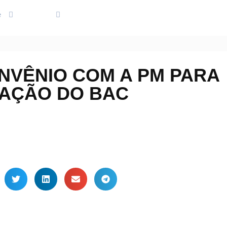
e
Regiões
Neto assina convênio com a PM para instalaçã
NVÊNIO COM A PM PARA
LAÇÃO DO BAC