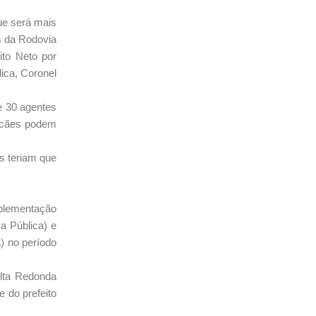
ue será mais
s da Rodovia
ito Neto por
lica, Coronel
e 30 agentes
s cães podem
s teriam que
mplementação
a Pública) e
) no período
olta Redonda
e do prefeito