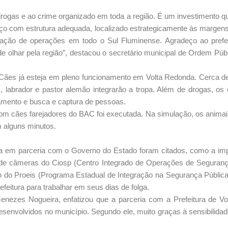
rogas e ao crime organizado em toda a região. É um investimento q
aço com estrutura adequada, localizado estrategicamente às margen
alização de operações em todo o Sul Fluminense. Agradeço ao prefe
de olhar pela região”, destacou o secretário municipal de Ordem Púb
Cães já esteja em pleno funcionamento em Volta Redonda. Cerca d
s, labrador e pastor alemão integrarão a tropa. Além de drogas, o
amento e busca e captura de pessoas.
m cães farejadores do BAC foi executada. Na simulação, os animai
 alguns minutos.
ica em parceria com o Governo do Estado foram citados, como a i
o de câmeras do Ciosp (Centro Integrado de Operações de Seguranç
ção do Proeis (Programa Estadual de Integração na Segurança Pública
feitura para trabalhar em seus dias de folga.
 Menezes Nogueira, enfatizou que a parceria com a Prefeitura de V
esenvolvidos no município. Segundo ele, muito graças à sensibilidad