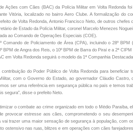
e Ações com Cães (BAC) da Polícia Militar em Volta Redonda foi 
nte Vitória, localizado no bairro Aero Clube. A formalização do co
feito de Volta Redonda, Antonio Francisco Neto, de outros chefes 
etário de Estado da Polícia Militar, coronel Marcelo Menezes Noguei
inada ao Comando de Operações Especiais (COE).
 5º Comando de Policiamento de Área (CPA), incluindo o 28º BPM 
33º BPM de Angra dos Reis, o 10º BPM de Barra do Piraí e a 2ª CIP
do BAC em Volta Redonda seguirá o modelo da 1ª Companhia Destaca
 contribuição do Poder Público de Volta Redonda para beneficiar 
Militar, com o Governo do Estado, ao governador Cláudio Castro,
emos ser uma referência em segurança pública no país e temos tra
 segura”, disse o prefeito Neto.
timizar o combate ao crime organizado em todo o Médio Paraíba, e
ode provocar estresse aos cães, comprometendo o seu desempen
a vai trazer uma maior sensação de segurança à população, com o
o ostensivo nas ruas, blitzes e em operações com cães farejadore