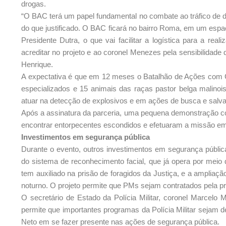
drogas.
“O BAC terá um papel fundamental no combate ao tráfico de d
do que justificado. O BAC ficará no bairro Roma, em um esp
Presidente Dutra, o que vai facilitar a logística para a re
acreditar no projeto e ao coronel Menezes pela sensibilidade 
Henrique.
A expectativa é que em 12 meses o Batalhão de Ações com 
especializados e 15 animais das raças pastor belga malinoi
atuar na detecção de explosivos e em ações de busca e salv
Após a assinatura da parceria, uma pequena demonstração co
encontrar entorpecentes escondidos e efetuaram a missão em
Investimentos em segurança pública
Durante o evento, outros investimentos em segurança públ
do sistema de reconhecimento facial, que já opera por mei
tem auxiliado na prisão de foragidos da Justiça, e a amplia
noturno. O projeto permite que PMs sejam contratados pela pre
O secretário de Estado da Polícia Militar, coronel Marcelo
permite que importantes programas da Polícia Militar sejam d
Neto em se fazer presente nas ações de segurança pública.