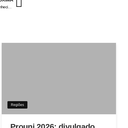
Foragidos da Justiça são presos em VR através do sistema de reconhecimento facial – Informa Cidade
Regiões
Prouni 2026: divulgado