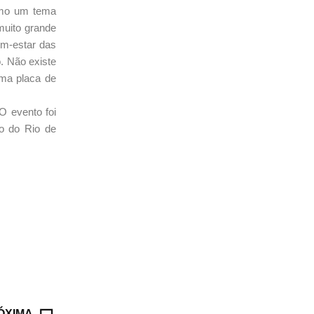
como um tema
muito grande
em-estar das
. Não existe
uma placa de
O evento foi
o do Rio de
ÓXIMA