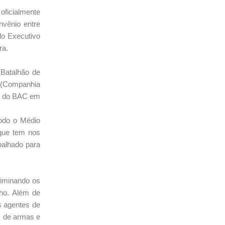
oficialmente
nvênio entre
do Executivo
ra.
(Batalhão de
M (Companhia
da do BAC em
todo o Médio
 que tem nos
balhado para
liminando os
ho. Além de
s agentes de
s de armas e