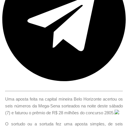
Uma aposta feita na capital mineira Belo Horizonte acertou os
seis números da Mega-Sena sorteados na noite deste sábado
(7) e faturou o prêmio de R$ 28 milhões do concurso 2805.
O sortudo ou a sortuda fez uma aposta simples, de seis