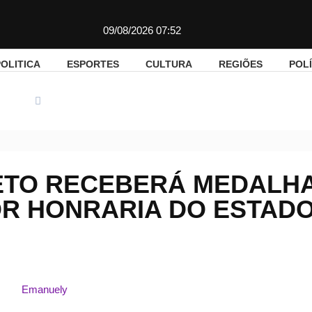
09/08/2026 07:52
OLITICA
ESPORTES
CULTURA
REGIÕES
POLÍ
litica
Luiz Paulo Barreto receberá Medalha Tiradentes, maior h
ETO RECEBERÁ MEDALH
OR HONRARIA DO ESTAD