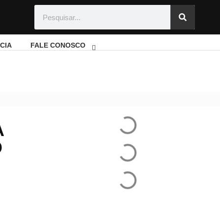
CIA
FALE CONOSCO
onraria do estado
A
O