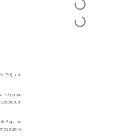
do (30), em
va. O grupo
ém acabaram
atsApp, ou
 mostram o