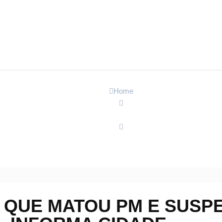
Home
Polícia
Identificado grupo que matou PM e suspeito em Paraty – Informa C
 QUE MATOU PM E SUSPE