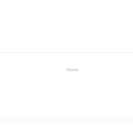
Home
Polícia
homem é assassinado dentro de casa na Cotiara – Informa Cid