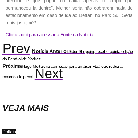
atendido e que pague no caixa apenas o tempo que
permaneceu lá dentro”. Melhor seria não cobrarem nada de
estacionamento em caso de ida ao Detran, no Park Sul. Seria
mais justo, né?
Clique aqui para acessar a Fonte da Notícia
Prev
Notícia Anterior
Sider Shopping recebe quinta edição
do Festival de Xadrez
Próxima
Hugo Motta cria comissão para analisar PEC que reduz a
Next
maioridade penal
VEJA MAIS
Polícia