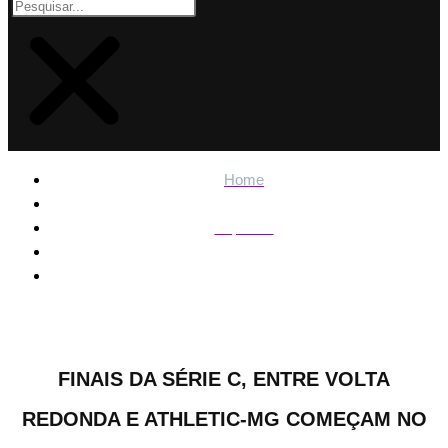
Home
Esportes
Finais da Série C, entre Volta Redonda e Athletic-MG
começam no próximo sábado, dia 12
FINAIS DA SÉRIE C, ENTRE VOLTA
REDONDA E ATHLETIC-MG COMEÇAM NO