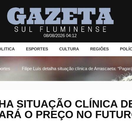
08/08/2026 04:12
OLITICA
ESPORTES
CULTURA
REGIÕES
POLÍC
ortes
Filipe Luís detalha situação clínica de Arrascaeta: “Pagar
LHA SITUAÇÃO CLÍNICA D
ARÁ O PREÇO NO FUTUR