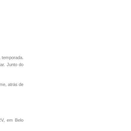
a temporada.
dar. Junto do
ime, atrás de
RV, em Belo