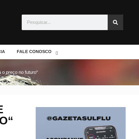
IA
FALE CONOSCO
á o preço no futuro“
E
O“