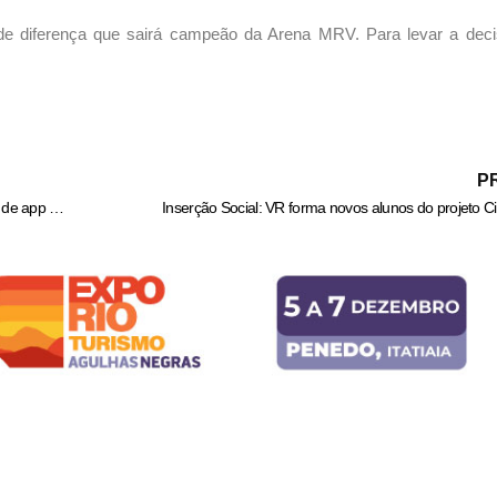
de diferença que sairá campeão da Arena MRV. Para levar a dec
P
PM prende jovem com mais de 300 cápsulas de coca1na em carro de app em Piraí – Informa Cidade
Inserção Social: VR forma novos alunos do projeto 