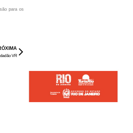
isão para os
RÓXIMA
Cidadão VR