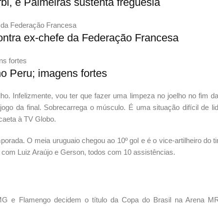
rbi, e Palmeiras sustenta freguesia
contra ex-chefe da Federação Francesa
no Peru; imagens fortes
o. Infelizmente, vou ter que fazer uma limpeza no joelho no fim d
jogo da final. Sobrecarrega o músculo. É uma situação difícil de li
caeta à TV Globo.
orada. O meia uruguaio chegou ao 10º gol e é o vice-artilheiro do t
 com Luiz Araújo e Gerson, todos com 10 assistências.
o-MG e Flamengo decidem o título da Copa do Brasil na Arena M