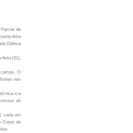
Parcial de
sexta-feira
pela Defesa
feira (31),
e campo. O
lhorias nos
técnica e a
ssessor de
al, cada um
 o Corpo de
rios.