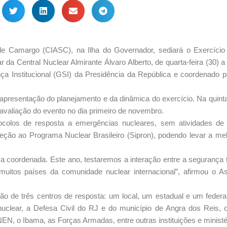
de Camargo (CIASC), na Ilha do Governador, sediará o Exercício 
a Central Nuclear Almirante Álvaro Alberto, de quarta-feira (30) a 
ça Institucional (GSI) da Presidência da República e coordenado 
 apresentação do planejamento e da dinâmica do exercício. Na quinta-
a avaliação do evento no dia primeiro de novembro.
tocolos de resposta a emergências nucleares, sem atividades d
teção ao Programa Nuclear Brasileiro (Sipron), podendo levar a me
ma coordenada. Este ano, testaremos a interação entre a segurança 
 muitos países da comunidade nuclear internacional”, afirmou o A
ação de três centros de resposta: um local, um estadual e um feder
onuclear, a Defesa Civil do RJ e do município de Angra dos Reis,
CNEN, o Ibama, as Forças Armadas, entre outras instituições e ministé