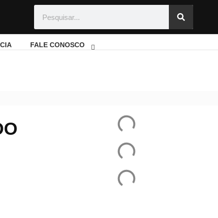
CIA
FALE CONOSCO
rgência Parcial
DO