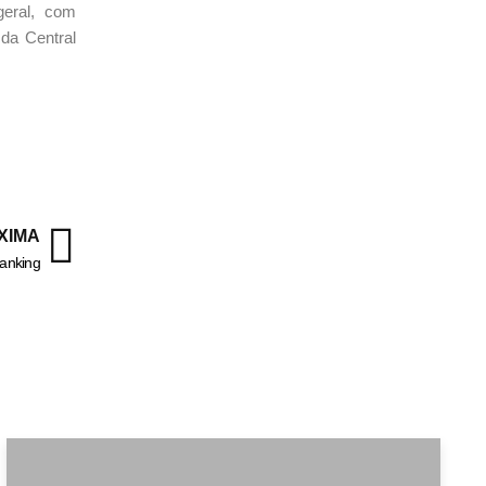
geral, com
da Central
XIMA
ranking