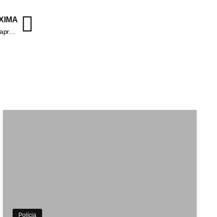
XIMA
5° CPA fecha 1° semestre com 9 fuzis e quase 1 tonelada de drogas apreendidos
Polícia