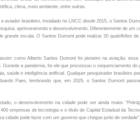
ífica, clima, meio ambiente, entre outras.
 e aviador brasileiro. Instalado no LNCC desde 2015, o Santos Dum
pesquisa, aprimoramento e desenvolvimento. Diferentemente de um 
de grande escala. O Santos Dumont pode realizar 20 quatrilhões d
ssim como Alberto Santos Dumont foi pioneiro na aviação, essa
il. Durante a pandemia, foi ele que processou o sequenciamento d
a, saúde e inteligência artificial. Qualquer pesquisador brasileiro p
se Eduardo Paes, lembrando que, em 2025, o Santos Dumont pass
tado, o desenvolvimento na cidade pode ser ainda maior. “Petróp
00 empresas de tecnologia e o título de Capital Estadual da Tecno
sa cidade pode fazer com um governo que chegue junto de verdade”