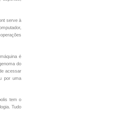
ont serve à
computador,
e operações
 máquina é
o genoma do
ode acessar
ou por uma
olis tem o
logia. Tudo
.