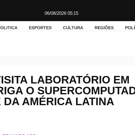
06/08/2026 05:15
OLITICA
ESPORTES
CULTURA
REGIÕES
POLÍ
do Paes visita laboratório em Petrópolis que abriga o supercomputad
ISITA LABORATÓRIO EM
RIGA O SUPERCOMPUTA
 DA AMÉRICA LATINA