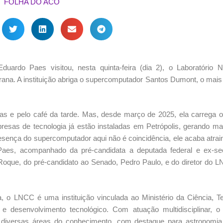
uardo Paes visitou, nesta quinta-feira (dia 2), o Laboratório N
ana. A instituição abriga o supercomputador Santos Dumont, o mais
as e pelo café da tarde. Mas, desde março de 2025, ela carrega o
presas de tecnologia já estão instaladas em Petrópolis, gerando ma
sença do supercomputador aqui não é coincidência, ele acaba atrain
Paes, acompanhado da pré-candidata a deputada federal e ex-sec
a Roque, do pré-candidato ao Senado, Pedro Paulo, e do diretor do 
 o LNCC é uma instituição vinculada ao Ministério da Ciência, Te
 desenvolvimento tecnológico. Com atuação multidisciplinar, o l
diversas áreas do conhecimento, com destaque para astronomia,