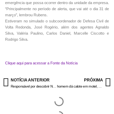
emergência que possa ocorrer dentro da unidade da empresa.
“Principalmente no período de alerta, que vai até o dia 31 de
março”, lembrou Rubens.
Estiveram no simulado o subcoordenador de Defesa Civil de
Volta Redonda, José Rogério, além dos agentes Agnaldo
Silva, Valéria Paulino, Carlos Daniel, Marcelle Ciscotto e
Rodrigo Silva.
Clique aqui para acessar a Fonte da Notícia
NOTÍCIA ANTERIOR
PRÓXIMA
Responsável por descobrir Neymar, Betinho Talentos morre aos 67 anos
homem dá calote em motel, agride acompanhante e atropela gerente – Informa Cidade