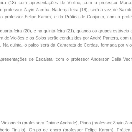
feira (18) com apresentações de Violino, com o professor Marc
 professor Zayin Zamba. Na terça-feira (19), será a vez de Saxofo
o professor Felipe Karam, e da Prática de Conjunto, com o prof
uarta-feira (20), e na quinta-feira (21), quando os grupos estáveis
tra de Violões e os Solos serão conduzidos por André Pantera, com u
. Na quinta, o palco será da Camerata de Cordas, formada por violi
presentações de Escaleta, com o professor Anderson Della Vechi
 Violoncelo (professora Daiane Andrade), Piano (professor Zayin Za
erto Finizio), Grupo de choro (professor Felipe Karam), Prática