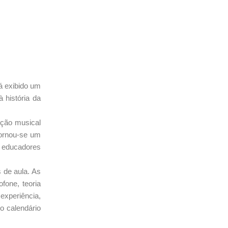
á exibido um
 história da
ação musical
tornou-se um
 educadores
 de aula. As
ofone, teoria
 experiência,
o calendário