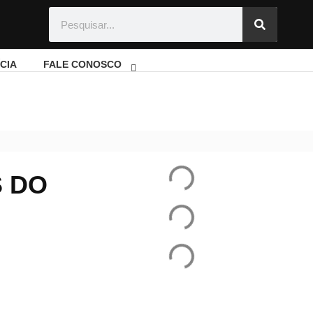
CIA
FALE CONOSCO
a da Música Paraty
 DO