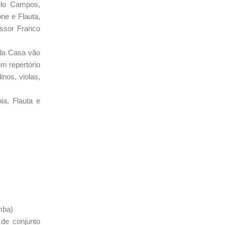
elo Campos,
ne e Flauta,
essor Franco
 da Casa vão
m repertório
nos, violas,
a, Flauta e
mba)
 de conjunto