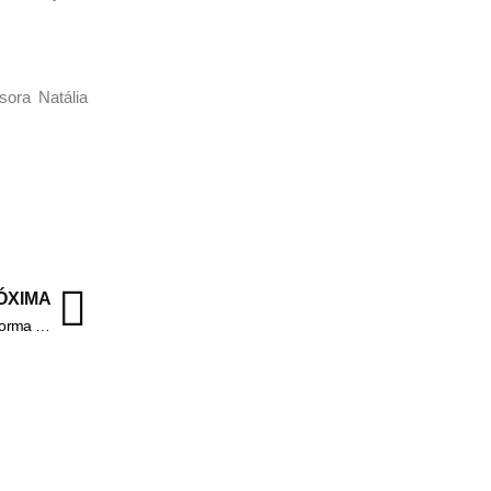
sora Natália
ÓXIMA
Técnica de enfermagem tem moto furtada no Conforto, em VR – Informa Cidade