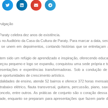
vulgação
araty celebra dez anos de existência.
 no Auditório da Casa da Cultura de Paraty. Para marcar a data, ser
 se unem em depoimentos, contando histórias que se entrelaçam à
em sido um refúgio de aprendizado e inspiração, oferecendo educ
omeçou pequeno e logo se expandiu, conquistou uma sede própria e 
esentações e experiências transformadoras. Sob a condução de
ce oportunidades de crescimento artístico.
lidades de ensino, atende 52 bairros e oferece 372 horas mensais
rabaixo elétrico, flauta transversal, guitarra, percussão, piano, sax
ioloncelo, entre outros. As práticas de conjunto são o coração dessa
dade, enquanto se preparam para apresentações que fazem parte d