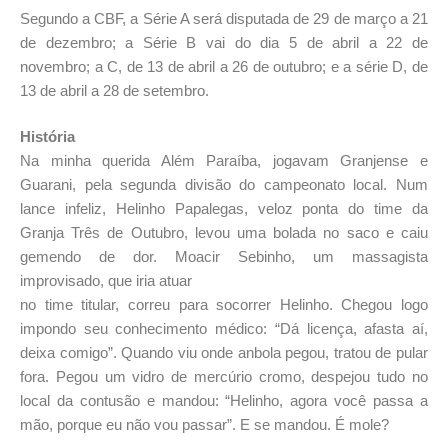
Segundo a CBF, a Série A será disputada de 29 de março a 21
de dezembro; a Série B vai do dia 5 de abril a 22 de
novembro; a C, de 13 de abril a 26 de outubro; e a série D, de
13 de abril a 28 de setembro.
História
Na minha querida Além Paraíba, jogavam Granjense e
Guarani, pela segunda divisão do campeonato local. Num
lance infeliz, Helinho Papalegas, veloz ponta do time da
Granja Três de Outubro, levou uma bolada no saco e caiu
gemendo de dor. Moacir Sebinho, um massagista
improvisado, que iria atuar
no time titular, correu para socorrer Helinho. Chegou logo
impondo seu conhecimento médico: “Dá licença, afasta aí,
deixa comigo”. Quando viu onde anbola pegou, tratou de pular
fora. Pegou um vidro de mercúrio cromo, despejou tudo no
local da contusão e mandou: “Helinho, agora você passa a
mão, porque eu não vou passar”. E se mandou. É mole?