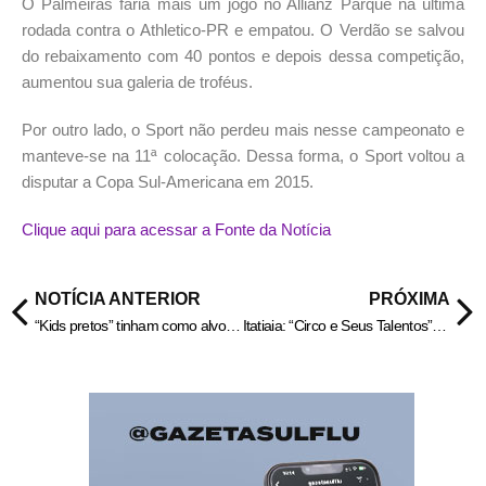
O Palmeiras faria mais um jogo no Allianz Parque na última
rodada contra o Athletico-PR e empatou. O Verdão se salvou
do rebaixamento com 40 pontos e depois dessa competição,
aumentou sua galeria de troféus.
Por outro lado, o Sport não perdeu mais nesse campeonato e
manteve-se na 11ª colocação. Dessa forma, o Sport voltou a
disputar a Copa Sul-Americana em 2015.
Clique aqui para acessar a Fonte da Notícia
NOTÍCIA ANTERIOR
PRÓXIMA
“Kids pretos” tinham como alvos Lula, Alckmin e Moraes; veja o que era o plano “Punhal verde e amarelo“
Itatiaia: “Circo e Seus Talentos” encerra atividades da Casa da Cultura