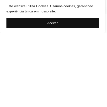
Este website utiliza Cookies. Usamos cookies, garantindo
experiência única em nosso site.
Polícia
Aceitar
Homem é preso em
flagrante por furtar comércio
em Valença
Valença Um homem foi preso em flagrante na noite
de quarta-feira, 5, suspeito de furtar…
Acessar »