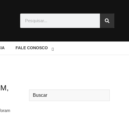
IA
FALE CONOSCO
PM,
 foram