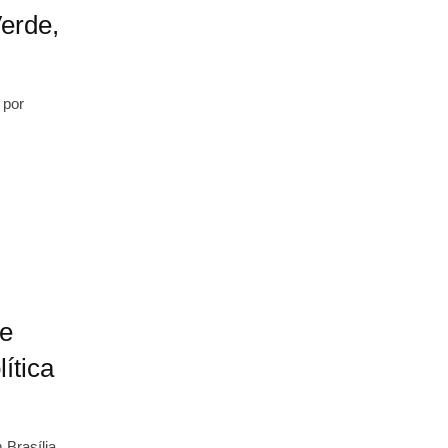
erde,
 por
de
lítica
Brasília,