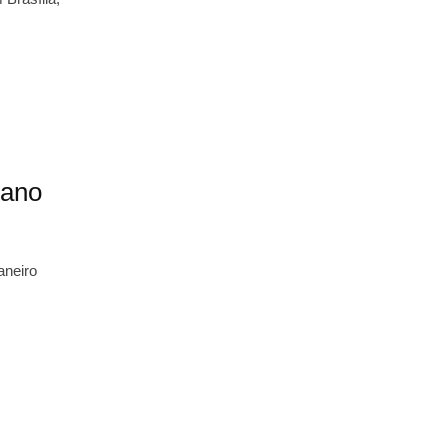
lano
aneiro