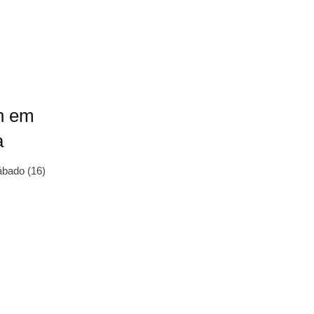
n em
a
ábado (16)